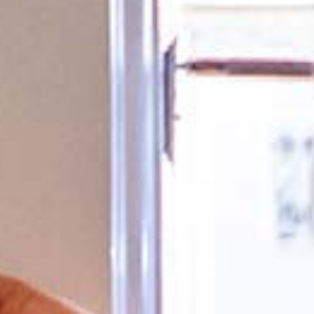
Äntligen: Livevi
Svenska Alarm-
och vill ansluta till
videofunktione
och vill ansluta till
Fler nyheter
ehör beställer du enkelt i vår
ehör beställer du enkelt i vår