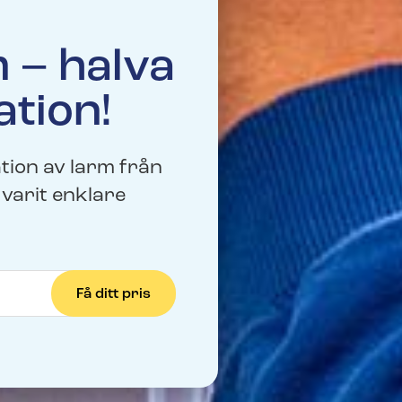
 – halva
ation!
ation av larm från
varit enklare