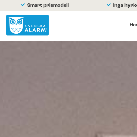
Smart prismodell
Inga hyr
He
Hemlarm
Hemlarm
Live kamerabevakning
Brandlarm
Larmtjänst
Batterier och tillbehör
Kunder berättar
Byt larm enkelt och spara pengar!
Företagslarm
Om oss