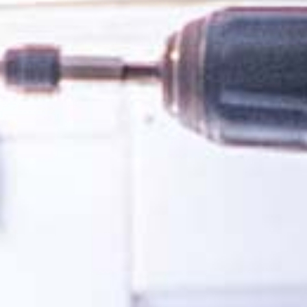
deo direkt i appen – en efterlängtad funktion för alla
kunder Svenska Alarm lanserar nu
n som kunderna…