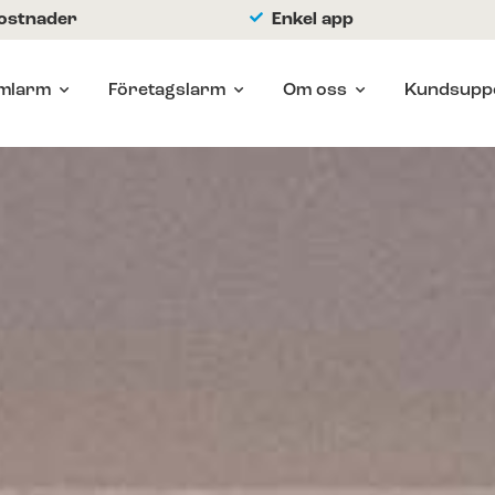
kostnader
Enkel app
mlarm
Företagslarm
Om oss
Kundsupp