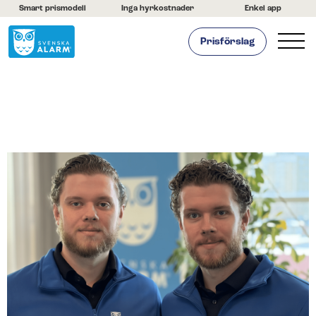
Smart prismodell
Inga hyrkostnader
Enkel app
Prisförslag
Hemlarm
Företagslarm
Om oss
Kontakta oss
Hjälpcenter