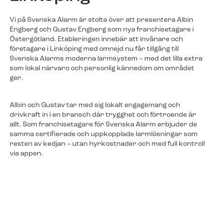
Svenska Alarm stärker sin närvaro i
Östergötland och välkomnar Albin
Vi på Svenska Alarm är stolta över att presentera Albin
Engberg och Gustav Engberg som nya
Engberg och Gustav Engberg som nya franchisetagare i
Batterier & tillbehör
Batterier & tillbehör
franchisetagare i Linköping. För…
Östergötland. Etableringen innebär att invånare och
Batterier, brickor och andra tillbehör beställer du
Batterier, brickor och andra tillbehör beställer du
företagare i Linköping med omnejd nu får tillgång till
enkelt i vår webbutik.
enkelt i vår webbutik.
Svenska Alarms moderna larmsystem – med det lilla extra
Video
som lokal närvaro och personlig kännedom om området
ger.
Kom igång!
Kom igång!
Äntligen: Livevideo direkt i appen – en
efterlängtad funktion för alla Svenska
Alarm-kunder Svenska Alarm lanserar
Albin och Gustav tar med sig lokalt engagemang och
nu videofunktionen som kunderna…
drivkraft in i en bransch där trygghet och förtroende är
allt. Som franchisetagare för Svenska Alarm erbjuder de
samma certifierade och uppkopplade larmlösningar som
resten av kedjan – utan hyrkostnader och med full kontroll
Byt larm enkelt - spara pengar
Byt larm enkelt - spara pengar
Fler nyheter
via appen.
Räkna ut hur mycket pengar du kan spara genom
Räkna ut hur mycket pengar du kan spara genom
att äga ditt larm. Allt du behöver göra är att svara på
att äga ditt larm. Allt du behöver göra är att svara på
fyra enkla frågor!
fyra enkla frågor!