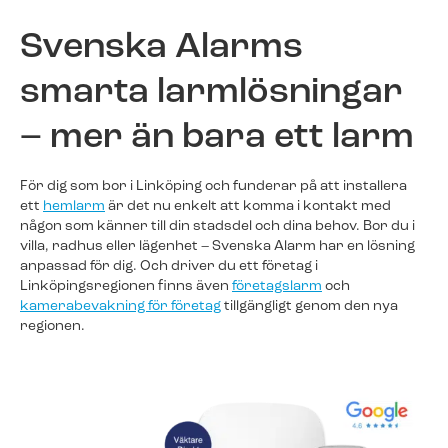
Svenska Alarms
Kunder berättar
Redo för ett nytt larm?​
smarta larmlösningar
Träffa några av alla våra nöjda kunder.
Fyll i ditt telefonnummer för prisförslag. Någon av
våra trevliga medarbetare återkommer till dig inom
– mer än bara ett larm
kort.
För dig som bor i Linköping och funderar på att installera
ett
hemlarm
är det nu enkelt att komma i kontakt med
någon som känner till din stadsdel och dina behov. Bor du i
Redo för ett nytt larm?
villa, radhus eller lägenhet – Svenska Alarm har en lösning
anpassad för dig. Och driver du ett företag i
Fyll i ditt telefonnummer för prisförslag. Någon av
våra trevliga medarbetare återkommer till dig inom
Linköpingsregionen finns även
företagslarm
och
kort.
kamerabevakning för företag
tillgängligt genom den nya
regionen.