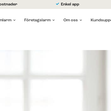
kostnader
Enkel app
mlarm
Företagslarm
Om oss
Kundsupp