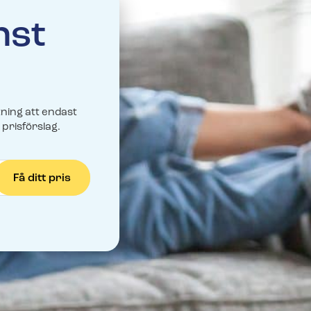
Äntligen: Livevi
Svenska Alarm-
nst
och vill ansluta till
videofunktione
och vill ansluta till
Fler nyheter
ehör beställer du enkelt i vår
ehör beställer du enkelt i vår
tning att endast
 prisförslag.