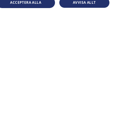
ACCEPTERA ALLA
AVVISA ALLT
exklusive moms.
Populära ämnen