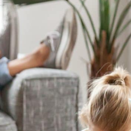
deo direkt i appen – en efterlängtad funktion för alla
kunder Svenska Alarm lanserar nu
n som kunderna…