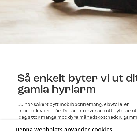
Så enkelt byter vi ut di
gamla hyrlarm
Du har säkert bytt mobilabonnemang, elavtal eller
internetleverantör. Det är inte svårare att byta larmt
Idag sitter många med dyra månadskostnader, gamm
larmutrustning och ofördelaktiga avtal. Kontakta oss
Denna webbplats använder cookies
hjälper vi dig med hela bytet.