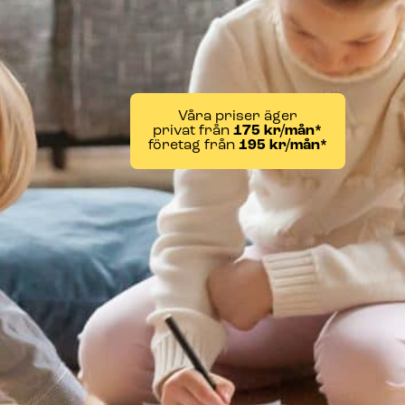
Våra priser äger
privat från
175 kr/mån*
företag från
195 kr/mån*