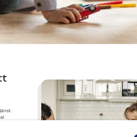
tt
jänst.
al
 så