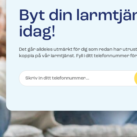
Teckna larmtjänst
installation och driftsättning av ditt nya.
Teckna larmtjänst
Byt din larmtjä
För dig som redan har utrustningen 
För dig som redan har utrustningen 
larmtjänst.
Franchise
larmtjänst.
idag!
Bli en del av Svenska Alarm.
Batterier & tillbehör
Batterier & tillbehör
Batterier, brickor och andra tillb
Batterier, brickor och andra tillb
webbutik.
Det går alldeles utmärkt för dig som redan har utrus
webbutik.
koppla på vår larmtjänst. Fyll i ditt telefonnummer för