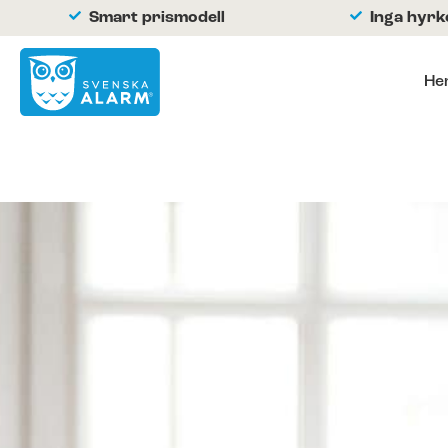
Smart prismodell
Inga hyr
He
Hemlarm
Hemlarm
Live kamerabevakning
Brandlarm
Larmtjänst
Batterier och tillbehör
Kunder berättar
Byt larm enkelt och spara pengar!
Företagslarm
Företagslarm