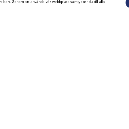
elsen. Genom att använda vår webbplats samtycker du till alla
aden
atperson är inklusive moms och alla priser till företagskund är 
 larmsystem
Svenska Alarm