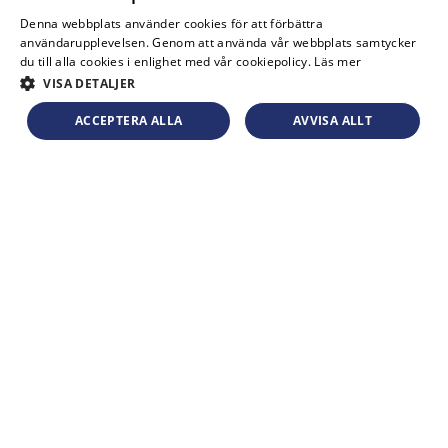
Denna webbplats använder cookies för att förbättra
användarupplevelsen. Genom att använda vår webbplats samtycker
du till alla cookies i enlighet med vår cookiepolicy.
Läs mer
VISA DETALJER
ACCEPTERA ALLA
AVVISA ALLT
Vilja är allt!
Ge järnet och kom i tid. Nu rivstartar vi din
karriär.