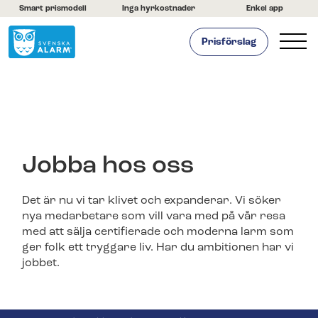
Smart prismodell
Inga hyrkostnader
Enkel app
Prisförslag
Hemlarm
Företagslarm
Om oss
Vi är Svenska Alarm
Jobba hos oss
Vi är certifierade
Byt till oss
Det är nu vi tar klivet och expanderar. Vi söker
Nyheter
nya medarbetare som vill vara med på vår resa
med att sälja certifierade och moderna larm som
Jobba hos oss
ger folk ett tryggare liv. Har du ambitionen har vi
Franchise -OLD
jobbet.
Kontakta oss