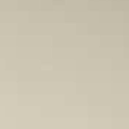
Kunder berättar
Redo för ett nytt larm?​
Träffa några av alla våra nöjda kunder.
Fyll i ditt telefonnummer för prisförslag. Någon av
våra trevliga medarbetare återkommer till dig inom
kort.
Redo för ett nytt larm?
Fyll i ditt telefonnummer för prisförslag. Någon av
våra trevliga medarbetare återkommer till dig inom
kort.