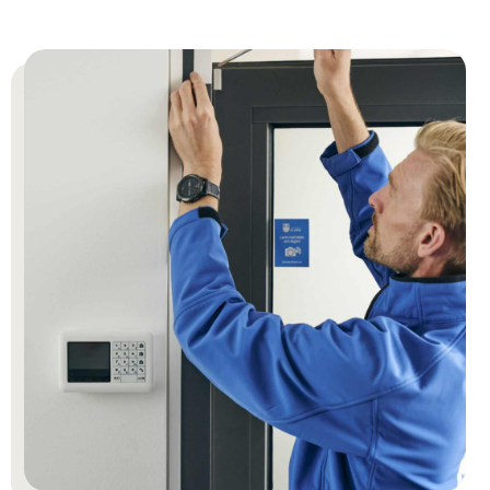
Hjälpcenter
Våra produkter för hemmet
Våra produkter för företag
Svenska Alarm
Sök på SvenskaAlarm.se
Om oss
Den nya generationens larmbolag.
Byt till oss
Hemlarm
Företagslarm
Vi tar hand om allt ifrån uppsägning och nedmontering
av ditt gamla larm till installation och driftsättning av ditt
Ett uppkopplat larm som ger dig full kontroll över ditt
Ett uppkopplat larm som ger dig full kontroll över din
nya.
hem. Med vår smarta app håller dig ständigt
arbetsplats. Med vår smarta app håller du dig
uppdaterad.
ständigt uppdaterad.
Vi är certifierade
Vi tar hand om allt ifrån uppsägning och nedmontering
av ditt gamla larm till installation och driftsättning av ditt
nya.
Jobba hos oss
Live kamerabevakning
Live Kamerabevakning
Vi tar hand om allt ifrån uppsägning och nedmontering
Kamerabevakning med högupplösta kameror som
Kamerabevakning med högupplösta kameror som
av ditt gamla larm till installation och driftsättning av ditt
streamar live-video till din app.
streamar live-video till din app.