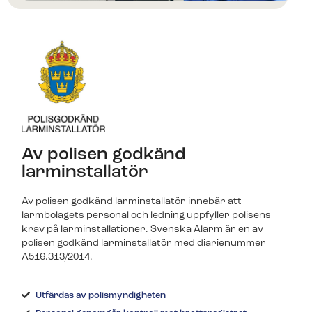
nya.
Franchise
Bli en del av Svenska Alarm.
Senaste nytt
Brandlarm
Larmväska
Svenska Alarm fortsätter växa
Rökdetektorer som pratar med varandra ger ett
Ett portabelt larm som är perfekt för
effektivt skydd vid brand.
byggarbetsplatser och evenemang.
– omsättningen passerar 40
miljoner
Av polisen godkänd
Svenska Alarm redovisar ännu ett starkt
larminstallatör
år med kraftig tillväxt i både omsättning
och organisation. Med 65 medarbetare
Av polisen godkänd larminstallatör innebär att
och nya…
larmbolagets personal och ledning uppfyller polisens
Teckna larmtjänst
Teckna larmtjänst
krav på larminstallationer. Svenska Alarm är en av
polisen godkänd larminstallatör med diarienummer
För dig som redan har utrustningen och vill ansluta
För dig som redan har utrustningen och vill ansluta
Linköping får lokal
A516.313/2014.
till larmtjänst.
till larmtjänst.
larmexpertis – Svenska Alarm
expanderar med nya
Utfärdas av polismyndigheten
franchisetagare