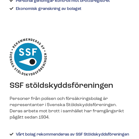
Personal genomgår kontroll mot brottsregistret
Svenska Alarm stärker sin närvaro i
Ekonomisk granskning av bolaget
Östergötland och välkomnar Albin
Engberg och Gustav Engberg som nya
Batterier & tillbehör
Batterier & tillbehör
franchisetagare i Linköping. För…
Batterier, brickor och andra tillbehör beställer du
Batterier, brickor och andra tillbehör beställer du
enkelt i vår webbutik.
enkelt i vår webbutik.
Video
Kom igång!
Kom igång!
Äntligen: Livevideo direkt i appen – en
efterlängtad funktion för alla Svenska
Alarm-kunder Svenska Alarm lanserar
nu videofunktionen som kunderna…
SSF stöldskyddsföreningen
Byt larm enkelt - spara pengar
Byt larm enkelt - spara pengar
Fler nyheter
Personer från polisen och försäkringsbolag är
Räkna ut hur mycket pengar du kan spara genom
Räkna ut hur mycket pengar du kan spara genom
representanter i Svenska Stöldskyddsföreningen.
att äga ditt larm. Allt du behöver göra är att svara på
att äga ditt larm. Allt du behöver göra är att svara på
Deras arbete mot brott i samhället har framgångsrikt
fyra enkla frågor!
fyra enkla frågor!
pågått sedan 1934.
Vårt bolag rekommenderas av SSF Stöldskyddsföreningen