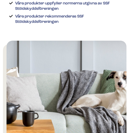
Våra produkter uppfyller normerna utgivna av SSF
Stöldskyddsföreningen
Våra produkter rekommenderas SSF
Kunder berättar
Redo för ett nytt larm?​
Stöldskyddsföreningen
Träffa några av alla våra nöjda kunder.
Fyll i ditt telefonnummer för prisförslag. Någon av
våra trevliga medarbetare återkommer till dig inom
kort.
Redo för ett nytt larm?
Fyll i ditt telefonnummer för prisförslag. Någon av
våra trevliga medarbetare återkommer till dig inom
kort.