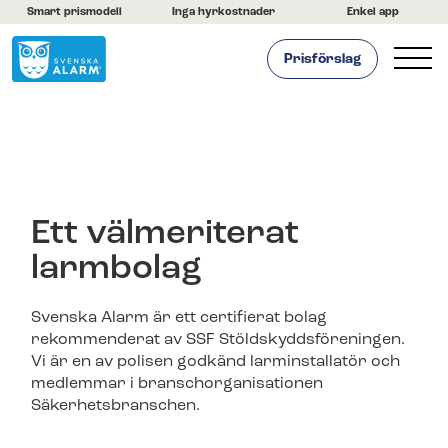
Smart prismodell
Inga hyrkostnader
Enkel app
Prisförslag
Hemlarm
Företagslarm
Om oss
Vi är Svenska Alarm
Ett välmeriterat
Vi är certifierade
larmbolag
Byt till oss
Nyheter
Svenska Alarm är ett certifierat bolag
Jobba hos oss
rekommenderat av SSF Stöldskyddsföreningen.
Vi är en av polisen godkänd larminstallatör och
Franchise -OLD
medlemmar i branschorganisationen
Säkerhetsbranschen.
Kontakta oss