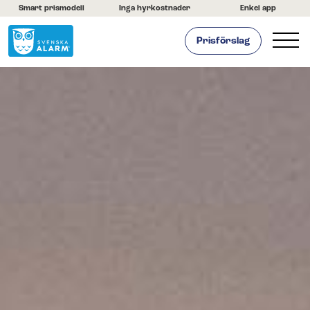
Smart prismodell
Inga hyrkostnader
Enkel app
Prisförslag
Hemlarm
Hemlarm
Live kamerabevakning
Brandlarm
Larmtjänst
Batterier och tillbehör
Kunder berättar
Byt larm enkelt och spara pengar!
Företagslarm
Om oss