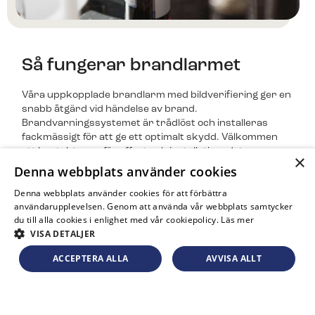
Så fungerar brandlarmet
Våra uppkopplade brandlarm med bildverifiering ger en
snabb åtgärd vid händelse av brand.
Brandvarningssystemet är trådlöst och installeras
fackmässigt för att ge ett optimalt skydd. Välkommen
att kontakta oss för offert och installationsdatum.
×
Denna webbplats använder cookies
Denna webbplats använder cookies för att förbättra
Kontakta oss
användarupplevelsen. Genom att använda vår webbplats samtycker
du till alla cookies i enlighet med vår cookiepolicy.
Läs mer
VISA DETALJER
Beställ idag och få ditt larm levererat imorgon!
ACCEPTERA ALLA
AVVISA ALLT
Ett brandlarm består av