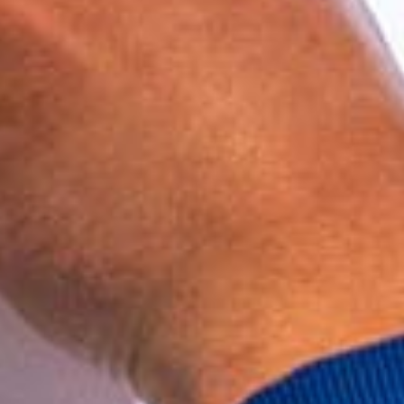
Kunder berättar
Redo för ett nytt larm?​
Träffa några av alla våra nöjda kunder.
Fyll i ditt telefonnummer för prisförslag. Någon av
våra trevliga medarbetare återkommer till dig inom
kort.
Redo för ett nytt larm?
Fyll i ditt telefonnummer för prisförslag. Någon av
våra trevliga medarbetare återkommer till dig inom
kort.