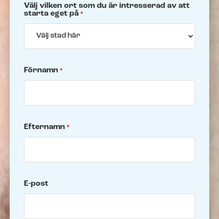
Välj vilken ort som du är intresserad av att
starta eget på
*
Kunder berättar
Redo för ett nytt larm?​
Träffa några av alla våra nöjda kunder.
Fyll i ditt telefonnummer för prisförslag. Någon av
våra trevliga medarbetare återkommer till dig inom
kort.
Förnamn
*
Redo för ett nytt larm?
Efternamn
*
Fyll i ditt telefonnummer för prisförslag. Någon av
våra trevliga medarbetare återkommer till dig inom
kort.
E-post