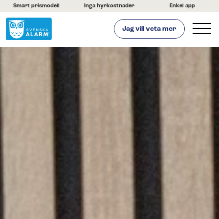
Smart prismodell
Inga hyrkostnader
Enkel app
Jag vill veta mer
Hemlarm
Företagslarm
Om oss
Kontakta oss
Hjälpcenter