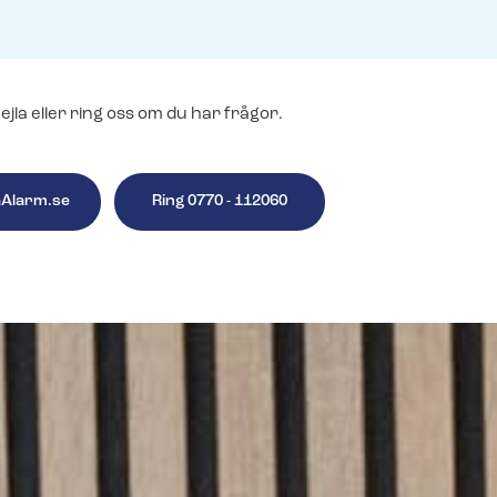
Äntligen: Livevi
Svenska Alarm-
och vill ansluta till
videofunktione
och vill ansluta till
la eller ring oss om du har frågor.
Fler nyheter
ehör beställer du enkelt i vår
ehör beställer du enkelt i vår
Alarm.se
Ring 0770 - 112060