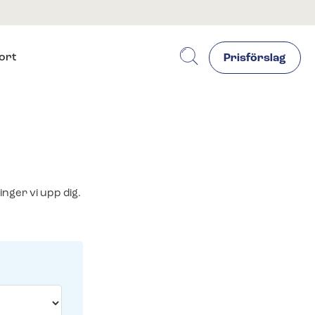
ort
Prisförslag
nger vi upp dig.