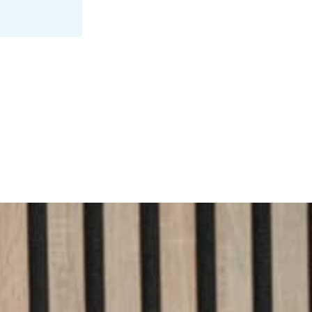
deo direkt i appen – en efterlängtad funktion för alla
kunder Svenska Alarm lanserar nu
n som kunderna…