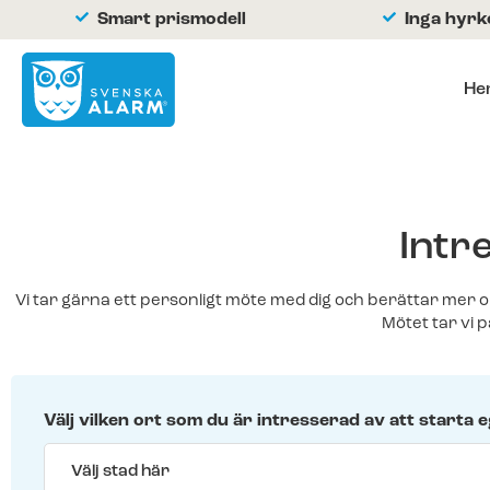
Smart prismodell
Inga hyr
He
Hemlarm
Företagslarm
Om oss
Vi är Svenska Alarm
Intr
Vi är certifierade
Byt till oss
Vi tar gärna ett personligt möte med dig och berättar mer om
Mötet tar vi p
Nyheter
Jobba hos oss
Franchise -OLD
Välj vilken ort som du är intresserad av att starta 
Kontakta oss