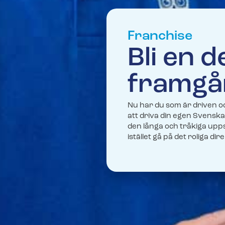
Franchise
Bli en d
framgå
Nu har du som är driven oc
att driva din egen Svenska
den långa och tråkiga up
istället gå på det roliga di