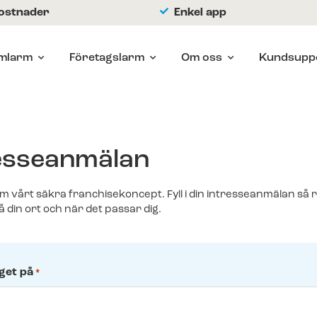
kostnader
Enkel app
mlarm
Företagslarm
Om oss
Kundsupp
esseanmälan
 vårt säkra franchisekoncept. Fyll i din intresseanmälan så ri
å din ort och när det passar dig.
eget på
*