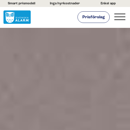
Smart prismodell
Inga hyrkostnader
Enkel app
Prisförslag
Hemlarm
Hemlarm
Live kamerabevakning
Brandlarm
Larmtjänst
Batterier och tillbehör
Kunder berättar
Byt larm enkelt och spara pengar!
Företagslarm
Om oss