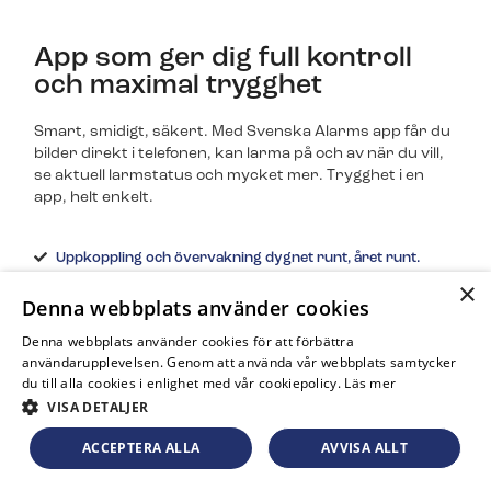
App som ger dig full kontroll
och maximal trygghet
Smart, smidigt, säkert. Med Svenska Alarms app får du
bilder direkt i telefonen, kan larma på och av när du vill,
se aktuell larmstatus och mycket mer. Trygghet i en
app, helt enkelt.
Uppkoppling och övervakning dygnet runt, året runt.
×
Uppkoppling till cerifierad larmcentral och Väktare Direkt
Denna webbplats använder cookies
Koppling till Yale Doorman
Denna webbplats använder cookies för att förbättra
användarupplevelsen. Genom att använda vår webbplats samtycker
Läs mer
du till alla cookies i enlighet med vår cookiepolicy.
Läs mer
VISA DETALJER
ACCEPTERA ALLA
AVVISA ALLT