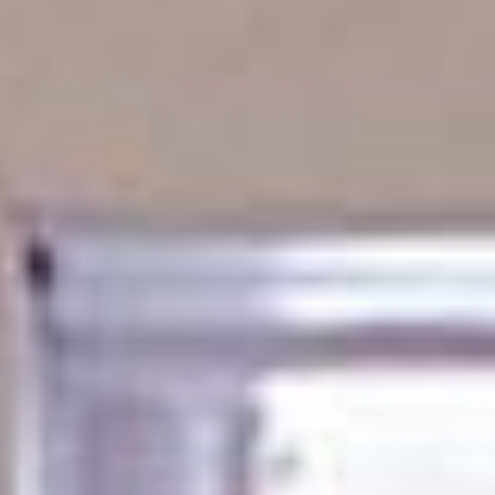
Kunder berättar
Redo för ett nytt larm?​
Träffa några av alla våra nöjda kunder.
Fyll i ditt telefonnummer för prisförslag. Någon av
våra trevliga medarbetare återkommer till dig inom
kort.
Redo för ett nytt larm?
Fyll i ditt telefonnummer för prisförslag. Någon av
våra trevliga medarbetare återkommer till dig inom
kort.