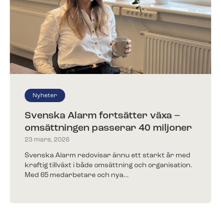
Kunder berättar
Redo för ett nytt larm?​
Träffa några av alla våra nöjda kunder.
Fyll i ditt telefonnummer för prisförslag. Någon av
våra trevliga medarbetare återkommer till dig inom
kort.
Nyheter
Svenska Alarm fortsätter växa –
Redo för ett nytt larm?
omsättningen passerar 40 miljoner
Fyll i ditt telefonnummer för prisförslag. Någon av
23 mars, 2026
våra trevliga medarbetare återkommer till dig inom
kort.
Svenska Alarm redovisar ännu ett starkt år med
kraftig tillväxt i både omsättning och organisation.
Med 65 medarbetare och nya…