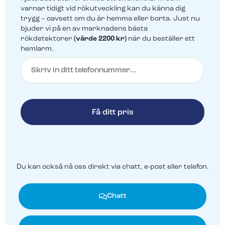
nya.
varnar tidigt vid rökutveckling kan du känna dig
trygg – oavsett om du är hemma eller borta. Just nu
Franchise
bjuder vi på en av marknadens bästa
rökdetektorer
(värde 2200 kr)
när du beställer ett
Bli en del av Svenska Alarm.
hemlarm.
Senaste nytt
Brandlarm
Larmväska
Svenska Alarm fortsätter växa
Rökdetektorer som pratar med varandra ger ett
Ett portabelt larm som är perfekt för
effektivt skydd vid brand.
byggarbetsplatser och evenemang.
– omsättningen passerar 40
miljoner
Svenska Alarm redovisar ännu ett starkt
år med kraftig tillväxt i både omsättning
och organisation. Med 65 medarbetare
och nya…
Teckna larmtjänst
Teckna larmtjänst
Du kan också nå oss direkt via chatt, e-post eller telefon.
För dig som redan har utrustningen och vill ansluta
För dig som redan har utrustningen och vill ansluta
Linköping får lokal
till larmtjänst.
till larmtjänst.
larmexpertis – Svenska Alarm
Chatt
expanderar med nya
franchisetagare