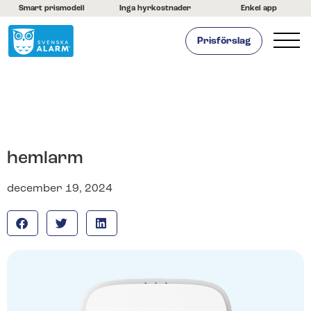
Smart prismodell
Inga hyrkostnader
Enkel app
Prisförslag
Hemlarm
Företagslarm
Om oss
Kontakta oss
hemlarm
Hjälpcenter
december 19, 2024