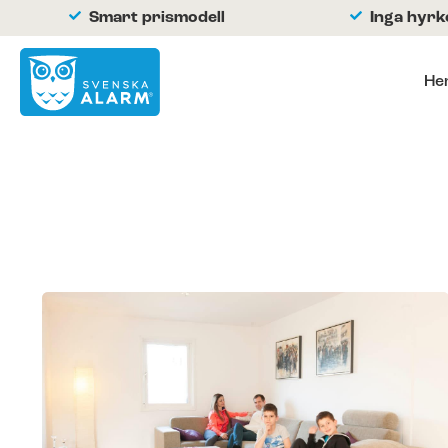
Smart prismodell
Inga hyr
He
Hemlarm
Företagslarm
Om oss
Kontakta oss
Hjälpcenter