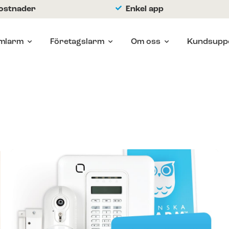
kostnader
Enkel app
mlarm
Företagslarm
Om oss
Kundsupp