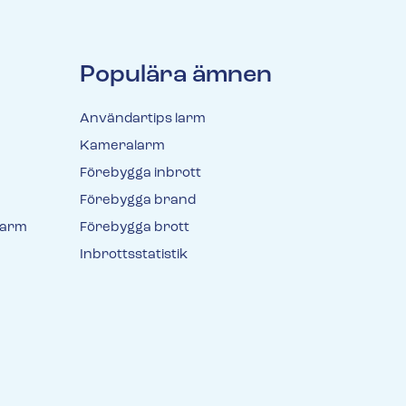
telefonnummer för prisförslag. Någon av våra
deo direkt i appen – en efterlängtad funktion för alla
darbetare återkommer till dig inom kort.
kunder Svenska Alarm lanserar nu
n som kunderna…
Populära ämnen
Användartips larm
Kameralarm
Förebygga inbrott
Förebygga brand
larm
Förebygga brott
Inbrottsstatistik