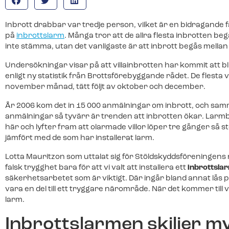
Teckna larmtjänst
installation och driftsättning av ditt nya.
Teckna larmtjänst
För dig som redan har utrustningen 
Inbrott drabbar var tredje person, vilket är en bidragande f
För dig som redan har utrustningen 
larmtjänst.
Franchise
på
inbrottslarm
. Många tror att de allra flesta inbrotten beg
larmtjänst.
Bli en del av Svenska Alarm.
inte stämma, utan det vanligaste är att inbrott begås mellan
Batterier & tillbehör
Undersökningar visar på att villainbrotten har kommit att b
Batterier & tillbehör
Batterier, brickor och andra tillb
enligt ny statistik från Brottsförebyggande rådet. De flesta
Batterier, brickor och andra tillb
webbutik.
november månad, tätt följt av oktober och december.
webbutik.
År 2006 kom det in 15 000 anmälningar om inbrott, och samma
anmälningar så tyvärr är trenden att inbrotten ökar. Lar
här och lyfter fram att olarmade villor löper tre gånger så st
jämfört med de som har installerat larm.
Lotta Mauritzon som uttalat sig för Stöldskyddsföreningens r
falsk trygghet bara för att vi valt att installera ett
inbrottsla
säkerhetsarbetet som är viktigt. Där ingår bland annat lå
vara en del till ett tryggare närområde. När det kommer till v
larm.
Inbrottslarmen skiljer my