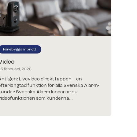
Förebygga inbrott
Ny
Video
Lan
fra
25 februari, 2026
8 de
Äntligen: Livevideo direkt i appen – en
efterlängtad funktion för alla Svenska Alarm-
Stor
kunder Svenska Alarm lanserar nu
Vi p
videofunktionen som kunderna…
pres