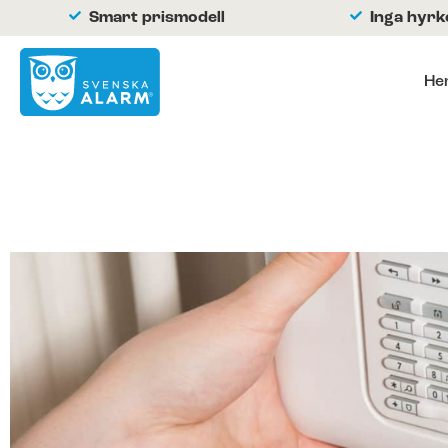
Smart prismodell
Inga hyr
He
Hemlarm
Företagslarm
Om oss
Kontakta oss
Hjälpcenter