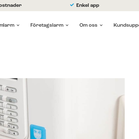
kostnader
Enkel app
mlarm
Företagslarm
Om oss
Kundsupp