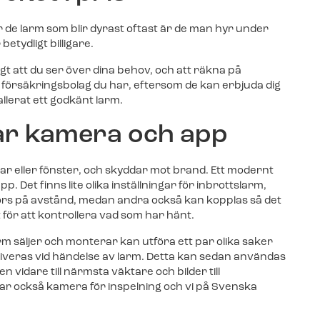
 de larm som blir dyrast oftast är de man hyr under
betydligt billigare.
igt att du ser över dina behov, och att räkna på
et försäkringsbolag du har, eftersom de kan erbjuda dig
tallerat ett godkänt larm.
ar kamera och app
rar eller fönster, och skyddar mot brand. Ett modernt
Det finns lite olika inställningar för inbrottslarm,
om hörs på avstånd, medan andra också kan kopplas så det
t för att kontrollera vad som har hänt.
m säljer och monterar kan utföra ett par olika saker
s aktiveras vid händelse av larm. Detta kan sedan användas
vidare till närmsta väktare och bilder till
r också kamera för inspelning och vi på Svenska