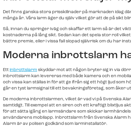
Det finns ganska stora prisskillnader på marknaden idag där
många år. Våra larm äger du själv vilket gör att de på sikt blir 
Så, innan du springer iväg och skaffar ett larm så är det vikt
kostnaderna på lång sikt. Sedan kan det spela stor roll vilk
bättre premie, eller i vissa fall slopad självrisk om du har ins
Moderna inbrottslarm h
Ett
inbrottslarm
skyddar mot att någon bryter sig in via dör
inbrottslarm kan levereras med både kamera och en mobilapp. 
och vissa kan ställas in för att ge ifrån sig ett högt ljud s
går en tyst larmsignal till ett bevakningsföretag, som åker u
De moderna inbrottslarmen, vilket är vad vi på Svenska Alar
samtidigt. Till exempel att en siren och ett kraftigt blixtlju
för att sätta igång en larmsändare som skickar larmhändelsen 
användarens mobilapp. Inbrottslarm från Svenska Alarm ha
Alarm är av polisen godkänd som larminstallatör.