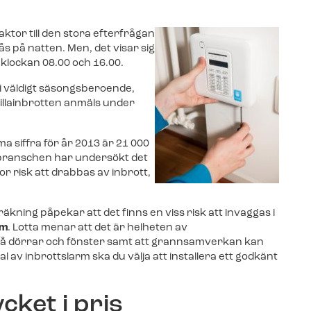
Äntligen: Livevi
Svenska Alarm-
och vill ansluta till
aktor till den stora efterfrågan
videofunktione
och vill ansluta till
ås på natten. Men, det visar sig
 klockan 08.00 och 16.00.
li väldigt säsongsberoende,
Fler nyheter
ehör beställer du enkelt i vår
 villainbrotten anmäls under
ehör beställer du enkelt i vår
 siffra för år 2013 är 21 000
mbranschen har undersökt det
or risk att drabbas av inbrott,
äkning påpekar att det finns en viss risk att invaggas i
rm
. Lotta menar att det är helheten av
s på dörrar och fönster samt att grannsamverkan kan
al av inbrottslarm ska du välja att installera ett godkänt
cket i pris