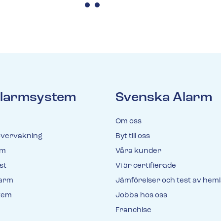
 larmsystem
Svenska Alarm
Om oss
vervakning
Byt till oss
rm
Våra kunder
st
Vi är certifierade
larm
Jämförelser och test av hem
tem
Jobba hos oss
Franchise