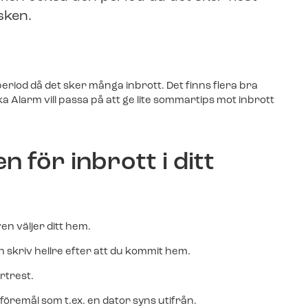
Äntligen: Livevi
sken.
Svenska Alarm-
och vill ansluta till
videofunktione
och vill ansluta till
riod då det sker många inbrott. Det finns flera bra
Fler nyheter
ehör beställer du enkelt i vår
a Alarm vill passa på att ge lite sommartips mot inbrott
ehör beställer du enkelt i vår
n för inbrott i ditt
en väljer ditt hem.
skriv hellre efter att du kommit hem.
rtrest.
a föremål som t.ex. en dator syns utifrån.