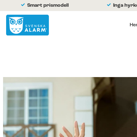
Smart prismodell
Inga hyr
He
Hemlarm
Företagslarm
Om oss
Kontakta oss
Hjälpcenter