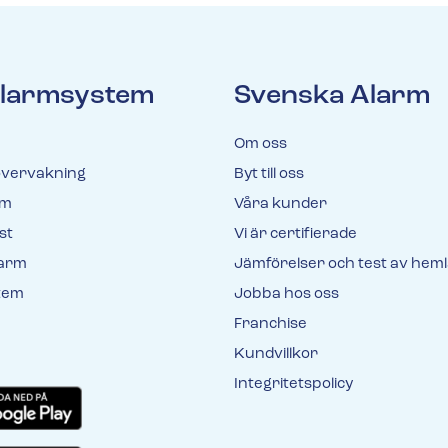
 larmsystem
Svenska Alarm
Om oss
vervakning
Byt till oss
rm
Våra kunder
st
Vi är certifierade
larm
Jämförelser och test av hem
tem
Jobba hos oss
Franchise
Kundvillkor
Integritetspolicy