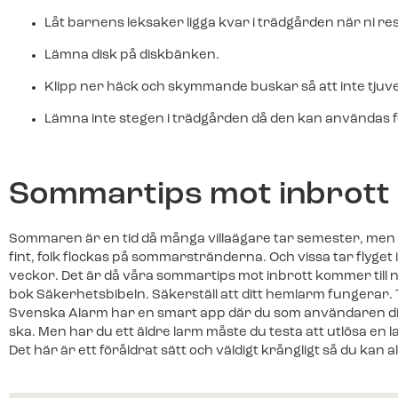
Låt barnens leksaker ligga kvar i trädgården när ni res
Lämna disk på diskbänken.
Klipp ner häck och skymmande buskar så att inte tjuv
Lämna inte stegen i trädgården då den kan användas för
Sommartips mot inbrott
Sommaren är en tid då många villaägare tar semester, men 
fint, folk flockas på sommarstränderna. Och vissa tar flyget 
veckor. Det är då våra sommartips mot inbrott kommer till ny
bok Säkerhetsbibeln. Säkerställ att ditt hemlarm fungerar. 
Svenska Alarm har en smart app där du som användaren dir
ska. Men har du ett äldre larm måste du testa att utlösa en 
Det här är ett föråldrat sätt och väldigt krångligt så du kan al