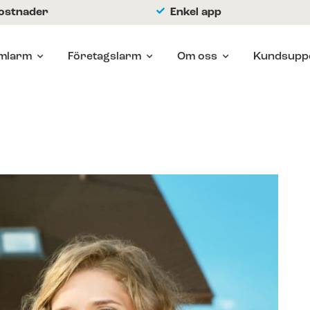
kostnader
Enkel app
mlarm
Företagslarm
Om oss
Kundsupp