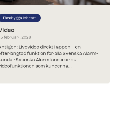
Förebygga inbrott
Ny
Video
Lan
fra
25 februari, 2026
8 de
Äntligen: Livevideo direkt i appen – en
efterlängtad funktion för alla Svenska Alarm-
Stor
kunder Svenska Alarm lanserar nu
Vi p
videofunktionen som kunderna…
pres