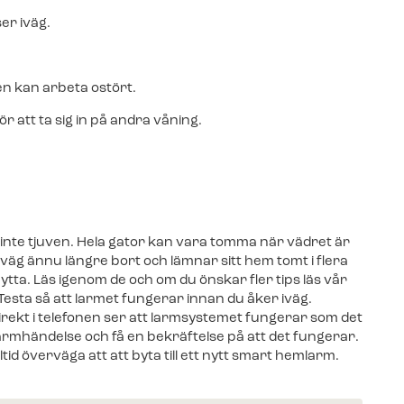
er iväg.
en kan arbeta ostört.
 att ta sig in på andra våning.
inte tjuven. Hela gator kan vara tomma när vädret är
iväg ännu längre bort och lämnar sitt hem tomt i flera
tta. Läs igenom de och om du önskar fler tips läs vår
Testa så att larmet fungerar innan du åker iväg.
ekt i telefonen ser att larmsystemet fungerar som det
larmhändelse och få en bekräftelse på att det fungerar.
ltid överväga att att byta till ett nytt smart hemlarm.