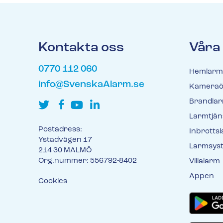
Kontakta oss
Våra
0770 112 060
Hemlarm
info@SvenskaAlarm.se
Kameraö
Brandla
Larmtjän
Postadress:
Inbrotts
Ystadvägen 17
Larmsys
214 30 MALMÖ
Org.nummer: 556792-8402
Villalarm
Appen
Cookies