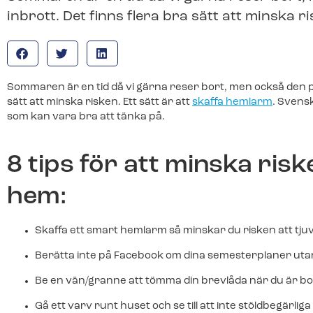
Teckna larmtjänst
installation och driftsättning av ditt nya.
inbrott. Det finns flera bra sätt att minska ri
Teckna larmtjänst
För dig som redan har utrustningen 
För dig som redan har utrustningen 
larmtjänst.
Franchise
larmtjänst.
Bli en del av Svenska Alarm.
Batterier & tillbehör
Sommaren är en tid då vi gärna reser bort, men också den pe
Batterier & tillbehör
Batterier, brickor och andra tillb
sätt att minska risken. Ett sätt är att
skaffa hemlarm
. Svensk
Batterier, brickor och andra tillb
webbutik.
som kan vara bra att tänka på.
webbutik.
8 tips för att minska riske
hem:
Skaffa ett smart hemlarm så minskar du risken att tjuv
Berätta inte på Facebook om dina semesterplaner utan 
Be en vän/granne att tömma din brevlåda när du är bo
Gå ett varv runt huset och se till att inte stöldbegärlig