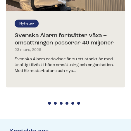
Kunder berättar
Redo för ett nytt larm?​
Nyheter
Träffa några av alla våra nöjda kunder.
Fyll i ditt telefonnummer för prisförslag. Någon av
våra trevliga medarbetare återkommer till dig inom
Svenska Alarm fortsätter växa –
kort.
omsättningen passerar 40 miljoner
23 mars, 2026
Svenska Alarm redovisar ännu ett starkt år med
kraftig tillväxt i både omsättning och organisation.
Redo för ett nytt larm?
Med 65 medarbetare och nya…
Fyll i ditt telefonnummer för prisförslag. Någon av
våra trevliga medarbetare återkommer till dig inom
kort.