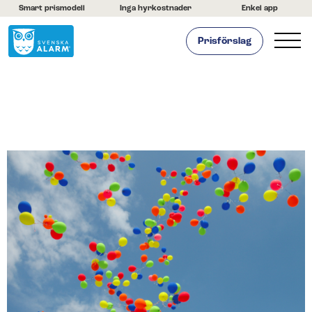
Smart prismodell
Inga hyrkostnader
Enkel app
Prisförslag
Hemlarm
Företagslarm
Om oss
Kontakta oss
Hjälpcenter