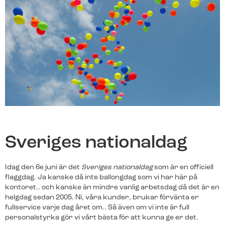
nya.
Franchise
Bli en del av Svenska Alarm.
Senaste nytt
Brandlarm
Larmväska
Svenska Alarm fortsätter växa
Rökdetektorer som pratar med varandra ger ett
Ett portabelt larm som är perfekt för
effektivt skydd vid brand.
byggarbetsplatser och evenemang.
– omsättningen passerar 40
miljoner
Svenska Alarm redovisar ännu ett starkt
år med kraftig tillväxt i både omsättning
Sveriges nationaldag
och organisation. Med 65 medarbetare
och nya…
Teckna larmtjänst
Teckna larmtjänst
Idag den 6e juni är det
Sveriges nationaldag
som är en officiell
flaggdag. Ja kanske då inte ballongdag som vi har här på
För dig som redan har utrustningen och vill ansluta
För dig som redan har utrustningen och vill ansluta
Linköping får lokal
till larmtjänst.
till larmtjänst.
kontoret.. och kanske än mindre vanlig arbetsdag då det är en
larmexpertis – Svenska Alarm
helgdag sedan 2005. Ni, våra kunder, brukar förvänta er
expanderar med nya
fullservice varje dag året om.. Så även om vi inte är full
franchisetagare
personalstyrka gör vi vårt bästa för att kunna ge er det.