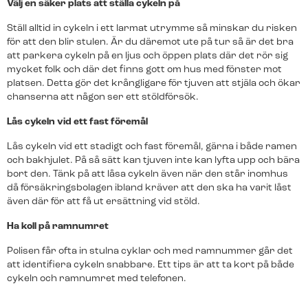
Välj en säker plats att ställa cykeln på
nya.
Ställ alltid in cykeln i ett larmat utrymme så minskar du risken
Franchise
för att den blir stulen. Är du däremot ute på tur så är det bra
att parkera cykeln på en ljus och öppen plats där det rör sig
Bli en del av Svenska Alarm.
mycket folk och där det finns gott om hus med fönster mot
platsen. Detta gör det krångligare för tjuven att stjäla och ökar
Senaste nytt
Brandlarm
Larmväska
chanserna att någon ser ett stöldförsök.
Svenska Alarm fortsätter växa
Rökdetektorer som pratar med varandra ger ett
Ett portabelt larm som är perfekt för
Lås cykeln vid ett fast föremål
effektivt skydd vid brand.
byggarbetsplatser och evenemang.
– omsättningen passerar 40
miljoner
Lås cykeln vid ett stadigt och fast föremål, gärna i både ramen
och bakhjulet. På så sätt kan tjuven inte kan lyfta upp och bära
Svenska Alarm redovisar ännu ett starkt
bort den. Tänk på att låsa cykeln även när den står inomhus
år med kraftig tillväxt i både omsättning
då försäkringsbolagen ibland kräver att den ska ha varit låst
och organisation. Med 65 medarbetare
även där för att få ut ersättning vid stöld.
och nya…
Teckna larmtjänst
Teckna larmtjänst
Ha koll på ramnumret
För dig som redan har utrustningen och vill ansluta
För dig som redan har utrustningen och vill ansluta
Linköping får lokal
Polisen får ofta in stulna cyklar och med ramnummer går det
till larmtjänst.
till larmtjänst.
larmexpertis – Svenska Alarm
att identifiera cykeln snabbare. Ett tips är att ta kort på både
cykeln och ramnumret med telefonen.
expanderar med nya
franchisetagare