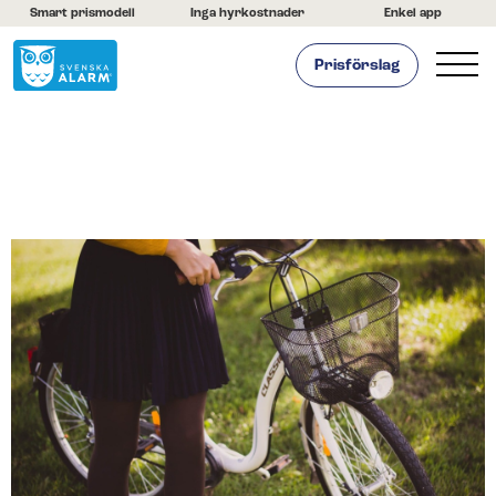
Smart prismodell
Inga hyrkostnader
Enkel app
Prisförslag
Hemlarm
Företagslarm
Om oss
Kontakta oss
Hjälpcenter