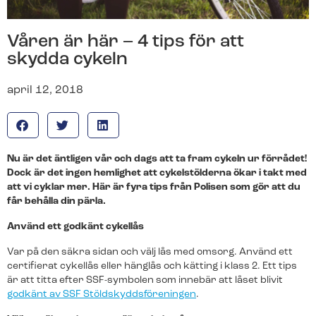
Våra produkter för hemmet
Våra produkter för företag
Svenska Alarm
Sök på SvenskaAlarm.se
Våren är här – 4 tips för att
skydda cykeln
Om oss
Den nya generationens larmbolag.
april 12, 2018
Byt till oss
Hemlarm
Företagslarm
Vi tar hand om allt ifrån uppsägning och nedmontering
av ditt gamla larm till installation och driftsättning av ditt
Ett uppkopplat larm som ger dig full kontroll över ditt
Ett uppkopplat larm som ger dig full kontroll över din
Nu är det äntligen vår och dags att ta fram cykeln ur förrådet!
nya.
hem. Med vår smarta app håller dig ständigt
arbetsplats. Med vår smarta app håller du dig
Dock är det ingen hemlighet att cykelstölderna ökar i takt med
uppdaterad.
ständigt uppdaterad.
att vi cyklar mer. Här är fyra tips från Polisen som gör att du
Vi är certifierade
får behålla din pärla.
Vi tar hand om allt ifrån uppsägning och nedmontering
Använd ett godkänt cykellås
av ditt gamla larm till installation och driftsättning av ditt
nya.
Var på den säkra sidan och välj lås med omsorg. Använd ett
certifierat cykellås eller hänglås och kätting i klass 2. Ett tips
Jobba hos oss
Live kamerabevakning
Live Kamerabevakning
är att titta efter SSF-symbolen som innebär att låset blivit
godkänt av SSF Stöldskyddsföreningen
.
Vi tar hand om allt ifrån uppsägning och nedmontering
Kamerabevakning med högupplösta kameror som
Kamerabevakning med högupplösta kameror som
av ditt gamla larm till installation och driftsättning av ditt
streamar live-video till din app.
streamar live-video till din app.