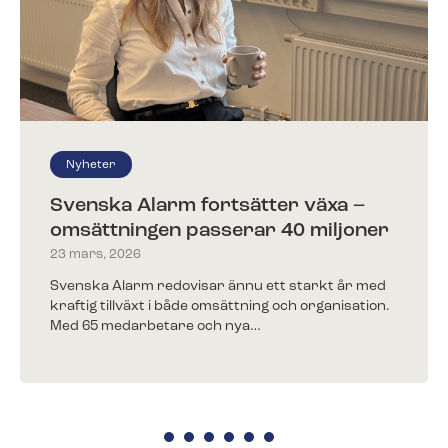
Kunder berättar
Redo för ett nytt larm?​
Träffa några av alla våra nöjda kunder.
Fyll i ditt telefonnummer för prisförslag. Någon av
våra trevliga medarbetare återkommer till dig inom
kort.
Nyheter
Svenska Alarm fortsätter växa –
omsättningen passerar 40 miljoner
Redo för ett nytt larm?
23 mars, 2026
Fyll i ditt telefonnummer för prisförslag. Någon av
våra trevliga medarbetare återkommer till dig inom
Svenska Alarm redovisar ännu ett starkt år med
kort.
kraftig tillväxt i både omsättning och organisation.
Med 65 medarbetare och nya…