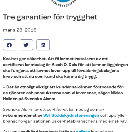
Våra produkter för hemmet
Våra produkter för företag
Svenska Alarm
Sök på SvenskaAlarm.se
Tre garantier för trygghet
Om oss
mars 28, 2018
Den nya generationens larmbolag.
Byt till oss
Hemlarm
Företagslarm
Vi tar hand om allt ifrån uppsägning och nedmontering
Kvalitet ger säkerhet. Att få larmet installerat av ett
av ditt gamla larm till installation och driftsättning av ditt
Ett uppkopplat larm som ger dig full kontroll över ditt
Ett uppkopplat larm som ger dig full kontroll över din
certifierat larmbolag är A och O. Dels för att larmanläggningen
nya.
hem. Med vår smarta app håller dig ständigt
arbetsplats. Med vår smarta app håller du dig
ska fungera, att larmet lever upp till försäkringsbolagens
uppdaterad.
ständigt uppdaterad.
krav och att du som kund ska känna dig trygg.
Vi är certifierade
– Det är otroligt viktigt att kunderna känner förtroende för
Vi tar hand om allt ifrån uppsägning och nedmontering
de tjänster och produkterna som vi levererar, säger Niklas
av ditt gamla larm till installation och driftsättning av ditt
Halldén på Svenska Alarm.
nya.
Svenska Alarm är ett certifierat larmbolag som är
Jobba hos oss
rekommenderat av
SSF Stöldskyddsföreningen
och uppfyller
Live kamerabevakning
Live Kamerabevakning
branschorganisationen Säkerhetsbranschens medlemskrav.
Vi tar hand om allt ifrån uppsägning och nedmontering
Kamerabevakning med högupplösta kameror som
Kamerabevakning med högupplösta kameror som
av ditt gamla larm till installation och driftsättning av ditt
streamar live-video till din app.
streamar live-video till din app.