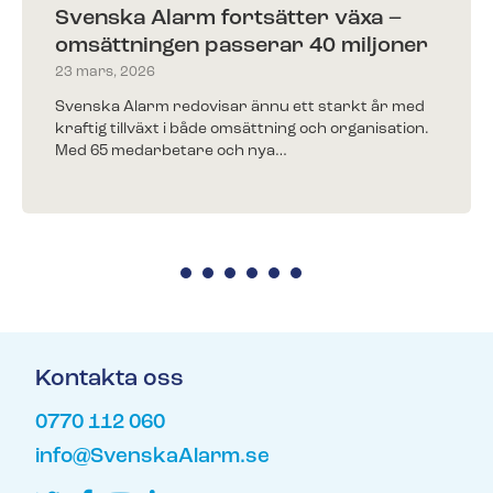
Svenska Alarm fortsätter växa –
omsättningen passerar 40 miljoner
Kunder berättar
23 mars, 2026
Redo för ett nytt larm?​
Träffa några av alla våra nöjda kunder.
Fyll i ditt telefonnummer för prisförslag. Någon av
Svenska Alarm redovisar ännu ett starkt år med
våra trevliga medarbetare återkommer till dig inom
kraftig tillväxt i både omsättning och organisation.
kort.
Med 65 medarbetare och nya…
Redo för ett nytt larm?
Fyll i ditt telefonnummer för prisförslag. Någon av
våra trevliga medarbetare återkommer till dig inom
kort.
Kontakta oss
0770 112 060
info@SvenskaAlarm.se