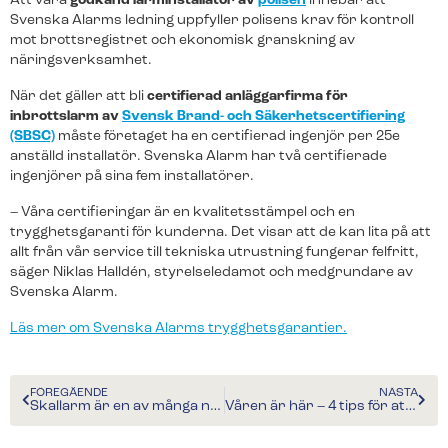
Att vara
godkänd larminstallatör av
polisen
innebär att
nya.
Svenska Alarms ledning uppfyller polisens krav för kontroll
mot brottsregistret och ekonomisk granskning av
Franchise
näringsverksamhet.
Bli en del av Svenska Alarm.
När det gäller att bli
certifierad anläggarfirma för
inbrottslarm av
Svensk Brand- och Säkerhetscertifiering
Senaste nytt
(SBSC)
måste företaget ha en certifierad ingenjör per 25e
Brandlarm
Larmväska
anställd installatör. Svenska Alarm har två certifierade
Svenska Alarm fortsätter växa
Rökdetektorer som pratar med varandra ger ett
Ett portabelt larm som är perfekt för
ingenjörer på sina fem installatörer.
effektivt skydd vid brand.
byggarbetsplatser och evenemang.
– omsättningen passerar 40
miljoner
– Våra certifieringar är en kvalitetsstämpel och en
trygghetsgaranti för kunderna. Det visar att de kan lita på att
Svenska Alarm redovisar ännu ett starkt
allt från vår service till tekniska utrustning fungerar felfritt,
år med kraftig tillväxt i både omsättning
säger Niklas Halldén, styrelseledamot och medgrundare av
och organisation. Med 65 medarbetare
Svenska Alarm.
och nya…
Teckna larmtjänst
Teckna larmtjänst
Läs mer om Svenska Alarms trygghetsgarantier.
För dig som redan har utrustningen och vill ansluta
För dig som redan har utrustningen och vill ansluta
Linköping får lokal
till larmtjänst.
till larmtjänst.
larmexpertis – Svenska Alarm
FÖREGÅENDE
NÄSTA
expanderar med nya
Skallarm är en av många nya funktioner i vår smarta larmapp
Våren är här – 4 tips för att skydda cykeln
franchisetagare