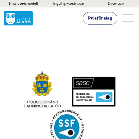
Smart prismodell
Inga hyrkostnader
Enkel app
Prisförslag
Hemlarm
Företagslarm
Om oss
Kontakta oss
Hjälpcenter