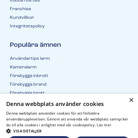
Jobba hos oss
Franchise
Kundvillkor
Integritetspolicy
Populära ämnen
Användartips larm
Kameralarm
Förebygga inbrott
Förebygga brand
Förebygga brott
×
Inbrottsstatistik
Denna webbplats använder cookies
Denna webbplats använder cookies för att förbättra
användarupplevelsen. Genom att använda vår webbplats samtycker
du till alla cookies i enlighet med vår cookiepolicy.
Läs mer
VISA DETALJER