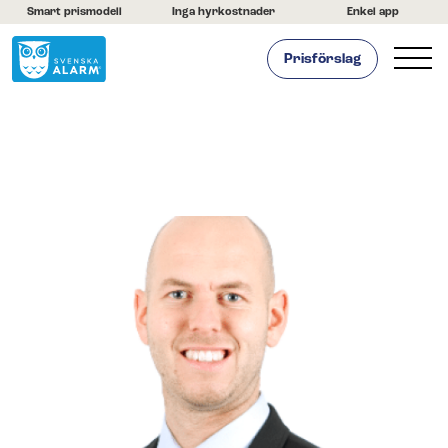
Smart prismodell
Inga hyrkostnader
Enkel app
Prisförslag
Hemlarm
Företagslarm
Om oss
Kontakta oss
Hjälpcenter