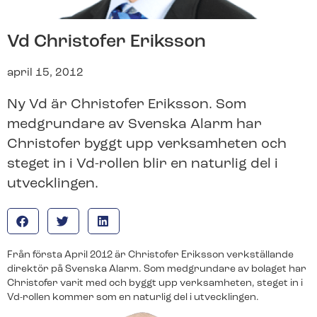
Våra produkter för hemmet
Våra produkter för företag
Svenska Alarm
Sök på SvenskaAlarm.se
Vd Christofer Eriksson
Om oss
april 15, 2012
Den nya generationens larmbolag.
Ny Vd är Christofer Eriksson. Som
Byt till oss
medgrundare av Svenska Alarm har
Hemlarm
Företagslarm
Vi tar hand om allt ifrån uppsägning och nedmontering
Christofer byggt upp verksamheten och
av ditt gamla larm till installation och driftsättning av ditt
Ett uppkopplat larm som ger dig full kontroll över ditt
Ett uppkopplat larm som ger dig full kontroll över din
steget in i Vd-rollen blir en naturlig del i
nya.
hem. Med vår smarta app håller dig ständigt
arbetsplats. Med vår smarta app håller du dig
uppdaterad.
ständigt uppdaterad.
utvecklingen.
Vi är certifierade
Vi tar hand om allt ifrån uppsägning och nedmontering
av ditt gamla larm till installation och driftsättning av ditt
nya.
Från första April 2012 är Christofer Eriksson verkställande
direktör på Svenska Alarm. Som medgrundare av bolaget har
Jobba hos oss
Live kamerabevakning
Live Kamerabevakning
Christofer varit med och byggt upp verksamheten, steget in i
Vd-rollen kommer som en naturlig del i utvecklingen.
Vi tar hand om allt ifrån uppsägning och nedmontering
Kamerabevakning med högupplösta kameror som
Kamerabevakning med högupplösta kameror som
av ditt gamla larm till installation och driftsättning av ditt
streamar live-video till din app.
streamar live-video till din app.