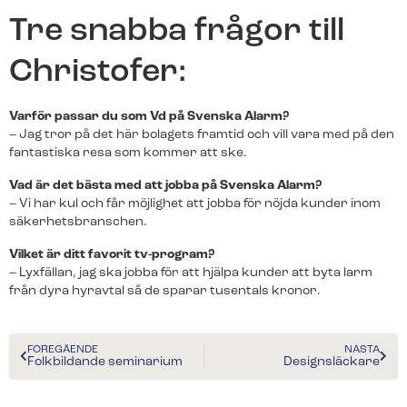
Tre snabba frågor till
Kunder berättar
Redo för ett nytt larm?​
Christofer:
Träffa några av alla våra nöjda kunder.
Fyll i ditt telefonnummer för prisförslag. Någon av
våra trevliga medarbetare återkommer till dig inom
Varför passar du som Vd på Svenska Alarm?
kort.
– Jag tror på det här bolagets framtid och vill vara med på den
fantastiska resa som kommer att ske.
Vad är det bästa med att jobba på Svenska Alarm?
– Vi har kul och får möjlighet att jobba för nöjda kunder inom
Redo för ett nytt larm?
säkerhetsbranschen.
Fyll i ditt telefonnummer för prisförslag. Någon av
Vilket är ditt favorit tv-program?
våra trevliga medarbetare återkommer till dig inom
– Lyxfällan, jag ska jobba för att hjälpa kunder att byta larm
kort.
från dyra hyravtal så de sparar tusentals kronor.
FÖREGÅENDE
NÄSTA
Folkbildande seminarium
Designsläckare