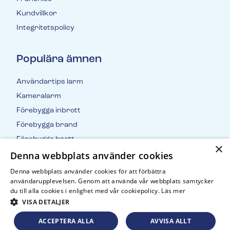
Kundvillkor
Integritetspolicy
Populära ämnen
Användartips larm
Kameralarm
Förebygga inbrott
Förebygga brand
Förebygga brott
×
Denna webbplats använder cookies
Inbrottsstatistik
Denna webbplats använder cookies för att förbättra
användarupplevelsen. Genom att använda vår webbplats samtycker
du till alla cookies i enlighet med vår cookiepolicy.
Läs mer
VISA DETALJER
ACCEPTERA ALLA
AVVISA ALLT
© Copyright Svenska Alarm Gruppen AB 2026