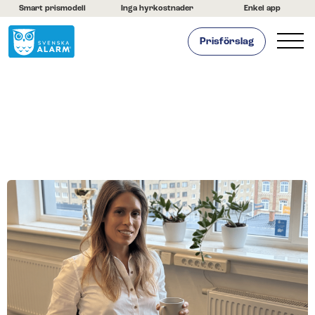
Smart prismodell
Inga hyrkostnader
Enkel app
Prisförslag
Hemlarm
Företagslarm
Om oss
Kontakta oss
Hjälpcenter