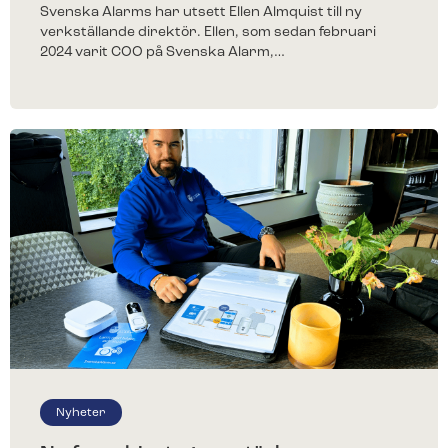
Svenska Alarms har utsett Ellen Almquist till ny
larm?
verkställande direktör. Ellen, som sedan februari
2024 varit COO på Svenska Alarm,…
Fyll i ditt telefonnummer för prisförslag. Någon av
våra trevliga medarbetare återkommer till dig inom
kort.
Nyheter