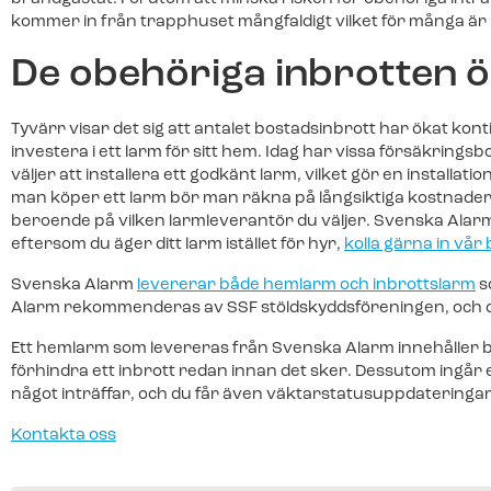
Teckna larmtjänst
installation och driftsättning av ditt nya.
kommer in från trapphuset mångfaldigt vilket för många är
Teckna larmtjänst
För dig som redan har utrustningen 
För dig som redan har utrustningen 
larmtjänst.
De obehöriga inbrotten 
Franchise
larmtjänst.
Bli en del av Svenska Alarm.
Batterier & tillbehör
Tyvärr visar det sig att antalet bostadsinbrott har ökat konti
Batterier & tillbehör
investera i ett larm för sitt hem. Idag har vissa försäkring
Batterier, brickor och andra tillb
väljer att installera ett godkänt larm, vilket gör en installat
Batterier, brickor och andra tillb
webbutik.
man köper ett larm bör man räkna på långsiktiga kostnadern
webbutik.
beroende på vilken larmleverantör du väljer. Svenska Alarms 
eftersom du äger ditt larm istället för hyr,
kolla gärna in vår 
Svenska Alarm
levererar både hemlarm och inbrottslarm
s
Alarm rekommenderas av SSF stöldskyddsföreningen, och dess
Ett hemlarm som levereras från Svenska Alarm innehåller b
förhindra ett inbrott redan innan det sker. Dessutom ingår 
något inträffar, och du får även väktarstatusuppdateringar
Kontakta oss