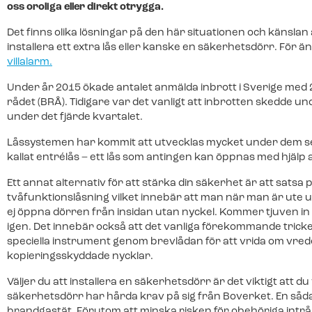
oss oroliga eller direkt otrygga.
Det finns olika lösningar på den här situationen och känslan 
installera ett extra lås eller kanske en säkerhetsdörr. För
villalarm.
Våra produkter för hemmet
Våra produkter för företag
Svenska Alarm
Sök på SvenskaAlarm.se
Under år 2015 ökade antalet anmälda inbrott i Sverige med 
Om oss
Hemlarm
Företagslarm
rådet (BRÅ). Tidigare var det vanligt att inbrotten skedde
Den nya generationens larmbolag.
under det fjärde kvartalet.
Ett uppkopplat larm som ger dig fu
Ett uppkopplat larm som ger dig fu
Med vår smarta app håller dig st
arbetsplats. Med vår smarta app h
Låssystemen har kommit att utvecklas mycket under dem senast
Byt till oss
uppdaterad.
kallat entrélås – ett lås som antingen kan öppnas med hjälp 
Vi tar hand om allt ifrån uppsägning och nedmonterin
Live kamerabevakning
installation och driftsättning av ditt nya.
Ett annat alternativ för att stärka din säkerhet är att satsa
Live Kamerabevakning
Kamerabevakning med högupplö
tvåfunktionslåsning vilket innebär att man när man är ute u
Kamerabevakning med högupplö
live-video till din app.
ej öppna dörren från insidan utan nyckel. Kommer tjuven in
Vi är certifierade
live-video till din app.
igen. Det innebär också att det vanliga förekommande tricket,
Vi tar hand om allt ifrån uppsägning och nedmonterin
speciella instrument genom brevlådan för att vrida om vredet i
Brandlarm
installation och driftsättning av ditt nya.
kopieringsskyddade nycklar.
Larmväska
Rökdetektorer som pratar med va
Ett portabelt larm som är perfek
skydd vid brand.
Väljer du att installera en säkerhetsdörr är det viktigt att du
Jobba hos oss
evenemang.
säkerhetsdörr har hårda krav på sig från Boverket. En så
Vi tar hand om allt ifrån uppsägning och nedmonterin
brandgastät. Förutom att minska risken för obehöriga intrå