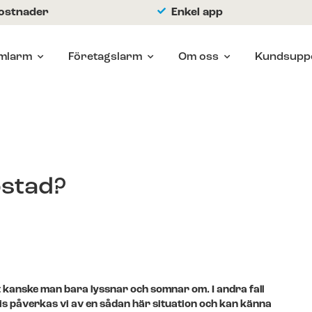
kostnader
Enkel app
mlarm
Företagslarm
Om oss
Kundsupp
ostad?
t kanske man bara lyssnar och somnar om. I andra fall
vis påverkas vi av en sådan här situation och kan känna