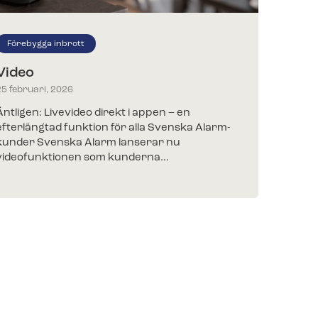
Förebygga inbrott
Ny
Video
Lan
fra
25 februari, 2026
8 de
Äntligen: Livevideo direkt i appen – en
efterlängtad funktion för alla Svenska Alarm-
Stor
kunder Svenska Alarm lanserar nu
Vi p
videofunktionen som kunderna…
pres