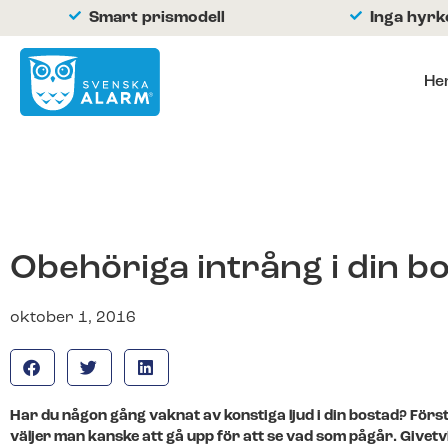
Smart prismodell
Inga hyr
He
Hemlarm
Företagslarm
Om oss
Kontakta oss
Hjälpcenter
Obehöriga intrång i din b
oktober 1, 2016
Har du någon gång vaknat av konstiga ljud i din bostad? Förs
väljer man kanske att gå upp för att se vad som pågår. Givet