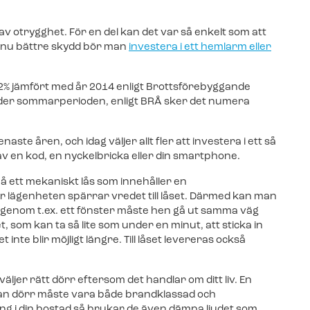
av otrygghet. För en del kan det var så enkelt som att
 ännu bättre skydd bör man
investera i ett hemlarm eller
Kom igång!
Kom igång!
Senaste nytt
2% jämfört med år 2014 enligt Brottsförebyggande
Svenska Ala
Byt larm 
Byt larm 
 under sommarperioden, enligt BRÅ sker det numera
passerar 40 
ll kontroll över ditt hem.
ll kontroll över din
Räkna ut hu
Räkna ut hu
Svenska Alarm re
ändigt uppdaterad.
åller du dig ständigt
larm. Allt d
larm. Allt d
e åren, och idag väljer allt fler att investera i ett så
både omsättnin
av en kod, en nyckelbricka eller din smartphone.
g av ditt gamla larm till
Kunder b
Redo för 
 på ett mekaniskt lås som innehåller en
Linköping få
sta kameror som streamar
Träffa någr
Fyll i ditt 
r lägenheten spärrar vredet till låset. Därmed kan man
expanderar 
sta kameror som streamar
trevliga me
 genom t.ex. ett fönster måste hen gå ut samma väg
Svenska Alarm s
 som kan ta så lite som under en minut, att sticka in
g av ditt gamla larm till
Albin Engberg o
nte blir möjligt längre. Till låset levereras också
Redo för 
Linköping. För…
randra ger ett effektivt
Fyll i ditt 
t för byggarbetsplatser och
trevliga me
 väljer rätt dörr eftersom det handlar om ditt liv. En
Video
dan dörr måste vara både brandklassad och
g av ditt gamla larm till
ng i din bostad så brukar de även dämpa ljudet som