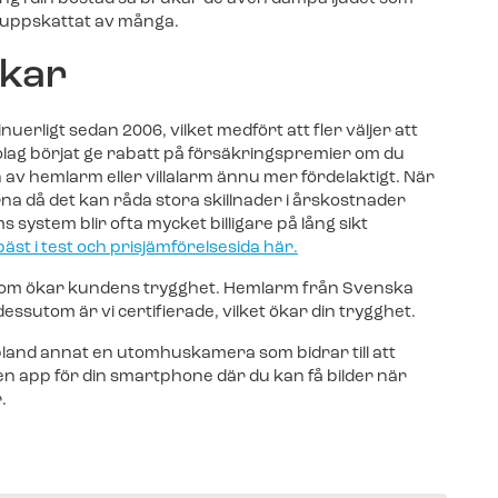
Äntligen: Livevi
 uppskattat av många.
Svenska Alarm-
och vill ansluta till
videofunktione
och vill ansluta till
ökar
nuerligt sedan 2006, vilket medfört att fler väljer att
sbolag börjat ge rabatt på försäkringspremier om du
Fler nyheter
ehör beställer du enkelt i vår
ion av hemlarm eller villalarm ännu mer fördelaktigt. När
ehör beställer du enkelt i vår
a då det kan råda stora skillnader i årskostnader
system blir ofta mycket billigare på lång sikt
bäst i test och prisjämförelsesida här.
om ökar kundens trygghet. Hemlarm från Svenska
utom är vi certifierade, vilket ökar din trygghet.
land annat en utomhuskamera som bidrar till att
en app för din smartphone där du kan få bilder när
.