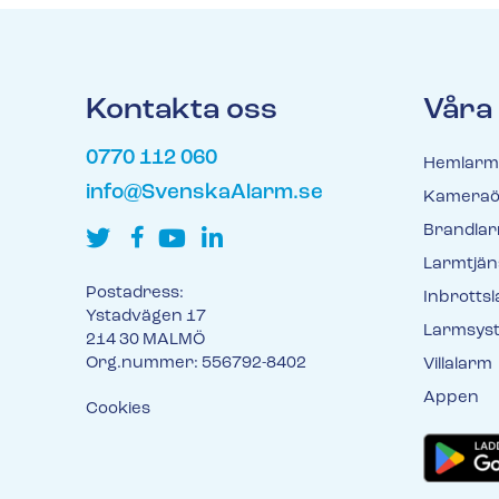
Kontakta oss
Våra
0770 112 060
Hemlarm
info@SvenskaAlarm.se
Kameraö
Brandla
Larmtjän
Postadress:
Inbrotts
Ystadvägen 17
Larmsys
214 30 MALMÖ
Org.nummer: 556792-8402
Villalarm
Appen
Cookies