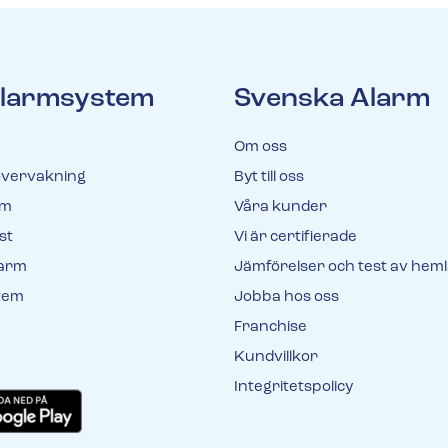
 larmsystem
Svenska Alarm
Om oss
vervakning
Byt till oss
rm
Våra kunder
st
Vi är certifierade
larm
Jämförelser och test av hem
tem
Jobba hos oss
Franchise
Kundvillkor
Integritetspolicy