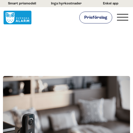
Smart prismodell
Inga hyrkostnader
Enkel app
Prisförslag
Hemlarm
Företagslarm
Om oss
Kontakta oss
Hjälpcenter