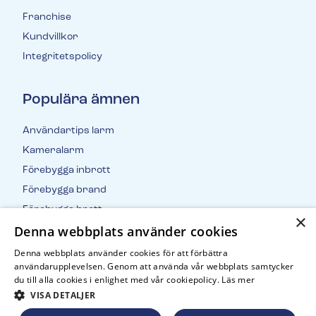
Franchise
Kundvillkor
Integritetspolicy
Populära ämnen
Användartips larm
Kameralarm
Förebygga inbrott
Förebygga brand
Förebygga brott
×
Denna webbplats använder cookies
Inbrottsstatistik
Denna webbplats använder cookies för att förbättra
användarupplevelsen. Genom att använda vår webbplats samtycker
du till alla cookies i enlighet med vår cookiepolicy.
Läs mer
VISA DETALJER