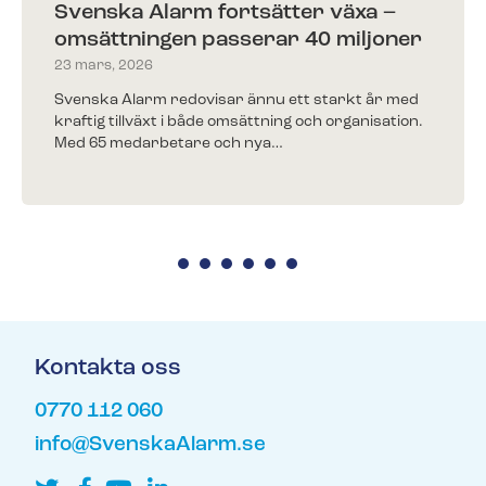
Svenska Alarm fortsätter växa –
omsättningen passerar 40 miljoner
Kunder berättar
23 mars, 2026
Redo för ett nytt larm?​
Träffa några av alla våra nöjda kunder.
Svenska Alarm redovisar ännu ett starkt år med
Fyll i ditt telefonnummer för prisförslag. Någon av
kraftig tillväxt i både omsättning och organisation.
våra trevliga medarbetare återkommer till dig inom
Med 65 medarbetare och nya…
kort.
Redo för ett nytt larm?
Fyll i ditt telefonnummer för prisförslag. Någon av
våra trevliga medarbetare återkommer till dig inom
kort.
Kontakta oss
0770 112 060
info@SvenskaAlarm.se