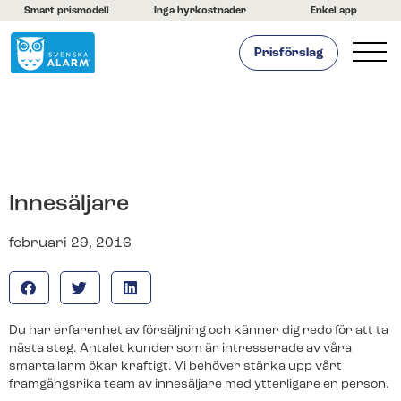
Smart prismodell
Inga hyrkostnader
Enkel app
Prisförslag
Hemlarm
Företagslarm
Om oss
Kontakta oss
Innesäljare
Hjälpcenter
februari 29, 2016
Du har erfarenhet av försäljning och känner dig redo för att ta
nästa steg. Antalet kunder som är intresserade av våra
smarta larm ökar kraftigt. Vi behöver stärka upp vårt
framgångsrika team av innesäljare med ytterligare en person.