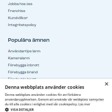
Jobba hos oss
Franchise
Kundvillkor
Integritetspolicy
Populära ämnen
Användartips larm
Kameralarm
Förebygga inbrott
Förebygga brand
Förebygga brott
×
Denna webbplats använder cookies
Inbrottsstatistik
Denna webbplats använder cookies för att förbättra
användarupplevelsen. Genom att använda vår webbplats samtycker
du till alla cookies i enlighet med vår cookiepolicy.
Läs mer
VISA DETALJER