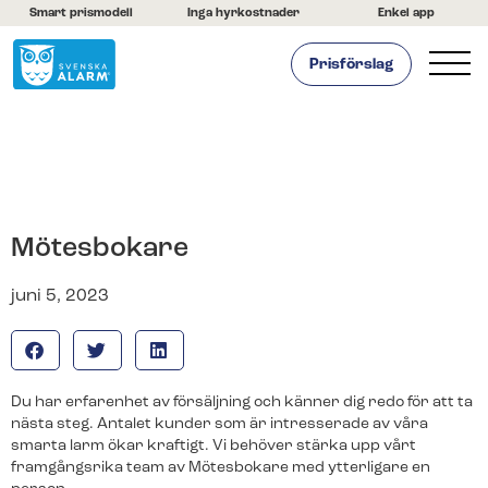
Smart prismodell
Inga hyrkostnader
Enkel app
Prisförslag
Hemlarm
Företagslarm
Om oss
Kontakta oss
Mötesbokare
Hjälpcenter
juni 5, 2023
Du har erfarenhet av försäljning och känner dig redo för att ta
nästa steg. Antalet kunder som är intresserade av våra
smarta larm ökar kraftigt. Vi behöver stärka upp vårt
framgångsrika team av Mötesbokare med ytterligare en