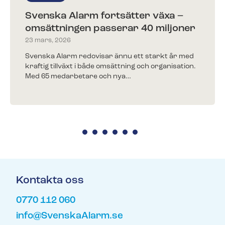
Svenska Alarm fortsätter växa –
omsättningen passerar 40 miljoner
Kunder berättar
Redo för ett nytt larm?​
23 mars, 2026
Träffa några av alla våra nöjda kunder.
Fyll i ditt telefonnummer för prisförslag. Någon av
Svenska Alarm redovisar ännu ett starkt år med
våra trevliga medarbetare återkommer till dig inom
kraftig tillväxt i både omsättning och organisation.
kort.
Med 65 medarbetare och nya…
Redo för ett nytt larm?
Fyll i ditt telefonnummer för prisförslag. Någon av
våra trevliga medarbetare återkommer till dig inom
kort.
Kontakta oss
0770 112 060
info@SvenskaAlarm.se