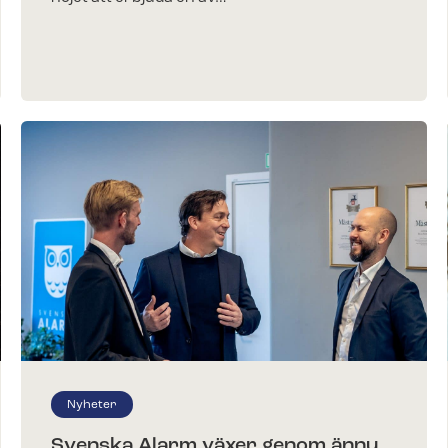
Nyheter
Svenska Alarm växer genom ännu