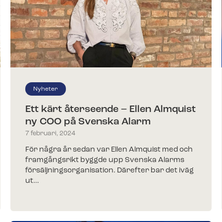
Fyll i ditt 
t för byggarbetsplatser och
Äntligen: Livevi
trevliga me
Svenska Alarm-
videofunktione
änst
g av ditt gamla larm till
änst
och vill ansluta till
och vill ansluta till
Fler nyheter
llbehör
Nyheter
llbehör
Ett kärt återseende – Ellen Almquist
ehör beställer du enkelt i vår
ehör beställer du enkelt i vår
ny COO på Svenska Alarm
7 februari, 2024
För några år sedan var Ellen Almquist med och
framgångsrikt byggde upp Svenska Alarms
försäljningsorganisation. Därefter bar det iväg
ut…