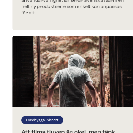
användarvänlighet lanserar Svenska Alarm en
helt ny produktserie som enkelt kan anpassas
för att…
Förebygga inbrott
Att filma tjuven är okej, men tänk