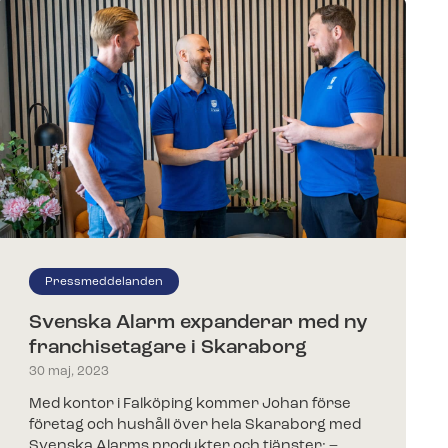
Pressmeddelanden
Svenska Alarm expanderar med ny
franchisetagare i Skaraborg
30 maj, 2023
Med kontor i Falköping kommer Johan förse
företag och hushåll över hela Skaraborg med
Svenska Alarms produkter och tjänster: –…