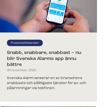
telefonnummer för prisförslag. Någon av våra
deo direkt i appen – en efterlängtad funktion för alla
darbetare återkommer till dig inom kort.
kunder Svenska Alarm lanserar nu
n som kunderna…
Pressmeddelanden
Snabb, snabbare, snabbast – nu
blir Svenska Alarms app ännu
bättre
30 november, 2023
Svenska Alarm lanserar en av branschens
snabbaste och pålitligaste tjänster för av- och
pålarmningar via telefonen.