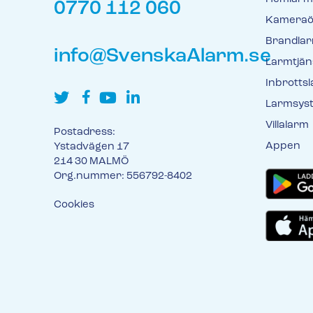
0770 112 060
Kameraö
Brandla
info@SvenskaAlarm.se
Larmtjän
Inbrotts
Larmsys
Villalarm
Postadress:
Appen
Ystadvägen 17
214 30 MALMÖ
Org.nummer: 556792-8402
Cookies