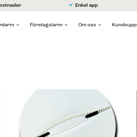
kostnader
Enkel app
mlarm
Företagslarm
Om oss
Kundsupp