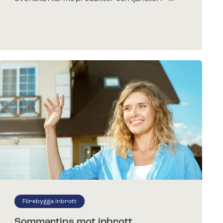
Förebygga inbrott
Sommartips mot inbrott