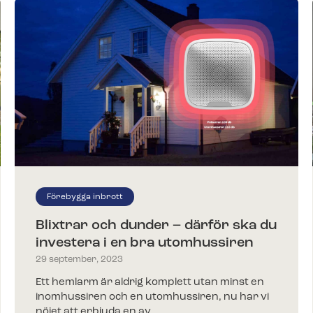
Förebygga inbrott
Blixtrar och dunder – därför ska du
investera i en bra utomhussiren
29 september, 2023
Ett hemlarm är aldrig komplett utan minst en
inomhussiren och en utomhussiren, nu har vi
nöjet att erbjuda en av…