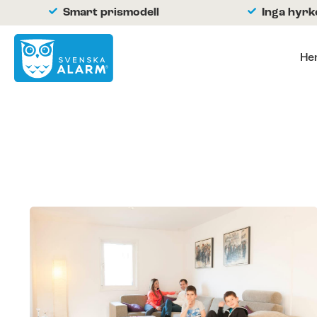
Smart prismodell
Inga hyr
He
Hemlarm
Företagslarm
Om oss
Kontakta oss
Hjälpcenter