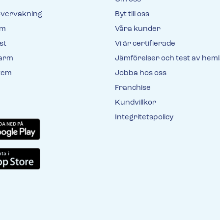
vervakning
Byt till oss
rm
Våra kunder
st
Vi är certifierade
larm
Jämförelser och test av hem
tem
Jobba hos oss
Franchise
Kundvillkor
Integritetspolicy