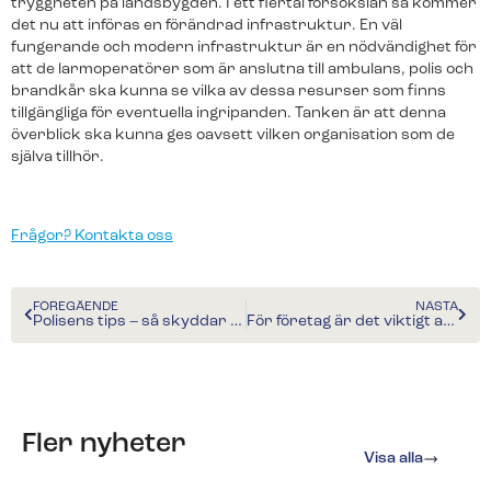
tryggheten på landsbygden. I ett flertal försökslän så kommer
det nu att införas en förändrad infrastruktur. En väl
fungerande och modern infrastruktur är en nödvändighet för
Kunder berättar
att de larmoperatörer som är anslutna till ambulans, polis och
Redo för ett nytt larm?​
brandkår ska kunna se vilka av dessa resurser som finns
Träffa några av alla våra nöjda kunder.
Fyll i ditt telefonnummer för prisförslag. Någon av
tillgängliga för eventuella ingripanden. Tanken är att denna
våra trevliga medarbetare återkommer till dig inom
överblick ska kunna ges oavsett vilken organisation som de
kort.
själva tillhör.
Frågor? Kontakta oss
Redo för ett nytt larm?
Fyll i ditt telefonnummer för prisförslag. Någon av
FÖREGÅENDE
NÄSTA
våra trevliga medarbetare återkommer till dig inom
Polisens tips – så skyddar du dig mot cykelstölder
För företag är det viktigt att förebygga brott inför sommaren
kort.
Fler nyheter
Visa alla