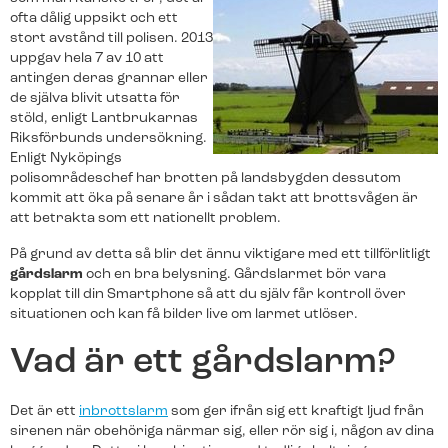
nya.
ofta dålig uppsikt och ett
stort avstånd till polisen. 2013
Franchise
uppgav hela 7 av 10 att
antingen deras grannar eller
Bli en del av Svenska Alarm.
de själva blivit utsatta för
stöld, enligt Lantbrukarnas
Senaste nytt
Brandlarm
Larmväska
Riksförbunds undersökning.
Enligt Nyköpings
Svenska Alarm fortsätter växa
Rökdetektorer som pratar med varandra ger ett
Ett portabelt larm som är perfekt för
polisområdeschef har brotten på landsbygden dessutom
effektivt skydd vid brand.
byggarbetsplatser och evenemang.
– omsättningen passerar 40
kommit att öka på senare år i sådan takt att brottsvågen är
miljoner
att betrakta som ett nationellt problem.
Svenska Alarm redovisar ännu ett starkt
På grund av detta så blir det ännu viktigare med ett tillförlitligt
år med kraftig tillväxt i både omsättning
gårdslarm
och en bra belysning. Gårdslarmet bör vara
och organisation. Med 65 medarbetare
kopplat till din Smartphone så att du själv får kontroll över
och nya…
situationen och kan få bilder live om larmet utlöser.
Teckna larmtjänst
Teckna larmtjänst
Vad är ett gårdslarm?
För dig som redan har utrustningen och vill ansluta
För dig som redan har utrustningen och vill ansluta
Linköping får lokal
till larmtjänst.
till larmtjänst.
larmexpertis – Svenska Alarm
expanderar med nya
Det är ett
inbrottslarm
som ger ifrån sig ett kraftigt ljud från
franchisetagare
sirenen när obehöriga närmar sig, eller rör sig i, någon av dina