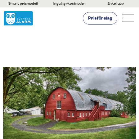
Smart prismodell
Inga hyrkostnader
Enkel app
Prisförslag
Hemlarm
Företagslarm
Om oss
Kontakta oss
Hjälpcenter