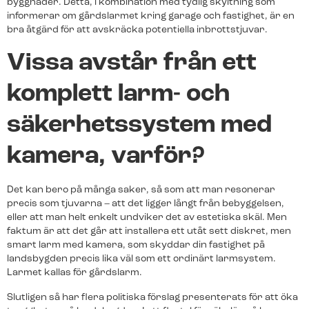
byggnader. Detta, i kombination med tydlig skyltning som
Svenska Alarm stärker sin närvaro i
informerar om gårdslarmet kring garage och fastighet, är en
Östergötland och välkomnar Albin
bra åtgärd för att avskräcka potentiella inbrottstjuvar.
Engberg och Gustav Engberg som nya
Batterier & tillbehör
Batterier & tillbehör
franchisetagare i Linköping. För…
Vissa avstår från ett
Batterier, brickor och andra tillbehör beställer du
Batterier, brickor och andra tillbehör beställer du
enkelt i vår webbutik.
enkelt i vår webbutik.
komplett larm- och
Video
Kom igång!
Kom igång!
Äntligen: Livevideo direkt i appen – en
säkerhetssystem med
efterlängtad funktion för alla Svenska
Alarm-kunder Svenska Alarm lanserar
kamera, varför?
nu videofunktionen som kunderna…
Det kan bero på många saker, så som att man resonerar
precis som tjuvarna – att det ligger långt från bebyggelsen,
Byt larm enkelt - spara pengar
Byt larm enkelt - spara pengar
Fler nyheter
eller att man helt enkelt undviker det av estetiska skäl. Men
Räkna ut hur mycket pengar du kan spara genom
Räkna ut hur mycket pengar du kan spara genom
faktum är att det går att installera ett utåt sett diskret, men
att äga ditt larm. Allt du behöver göra är att svara på
att äga ditt larm. Allt du behöver göra är att svara på
smart larm med kamera, som skyddar din fastighet på
fyra enkla frågor!
fyra enkla frågor!
landsbygden precis lika väl som ett ordinärt larmsystem.
Larmet kallas för gårdslarm.
Slutligen så har flera politiska förslag presenterats för att öka