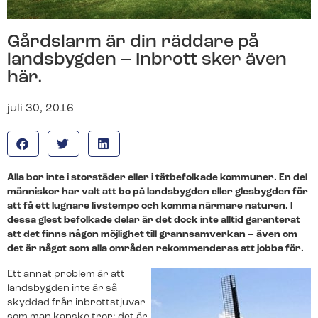
Våra produkter för hemmet
Våra produkter för företag
Svenska Alarm
Sök på SvenskaAlarm.se
Gårdslarm är din räddare på
landsbygden – Inbrott sker även
Om oss
här.
Den nya generationens larmbolag.
juli 30, 2016
Byt till oss
Hemlarm
Företagslarm
Vi tar hand om allt ifrån uppsägning och nedmontering
av ditt gamla larm till installation och driftsättning av ditt
Ett uppkopplat larm som ger dig full kontroll över ditt
Ett uppkopplat larm som ger dig full kontroll över din
nya.
hem. Med vår smarta app håller dig ständigt
arbetsplats. Med vår smarta app håller du dig
Alla bor inte i storstäder eller i tätbefolkade kommuner. En del
uppdaterad.
ständigt uppdaterad.
människor har valt att bo på landsbygden eller glesbygden för
Vi är certifierade
att få ett lugnare livstempo och komma närmare naturen. I
Vi tar hand om allt ifrån uppsägning och nedmontering
dessa glest befolkade delar är det dock inte alltid garanterat
av ditt gamla larm till installation och driftsättning av ditt
att det finns någon möjlighet till grannsamverkan – även om
nya.
det är något som alla områden rekommenderas att jobba för.
Ett annat problem är att
Jobba hos oss
Live kamerabevakning
Live Kamerabevakning
landsbygden inte är så
Vi tar hand om allt ifrån uppsägning och nedmontering
Kamerabevakning med högupplösta kameror som
Kamerabevakning med högupplösta kameror som
skyddad från inbrottstjuvar
av ditt gamla larm till installation och driftsättning av ditt
streamar live-video till din app.
streamar live-video till din app.
som man kanske tror; det är