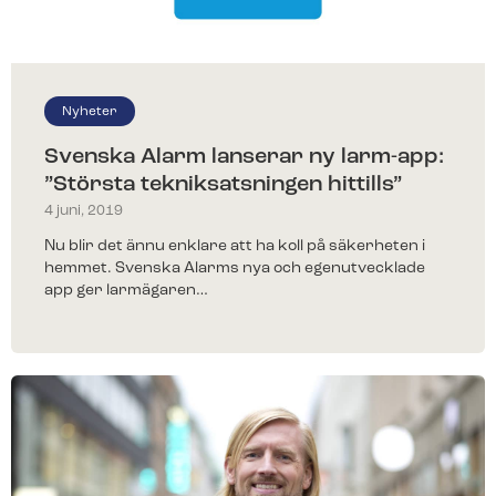
larm?
Fyll i ditt telefonnummer för prisförslag. Någon av
våra trevliga medarbetare återkommer till dig inom
kort.
Nyheter
Svenska Alarm lanserar ny larm-app:
”Största tekniksatsningen hittills”
4 juni, 2019
Nu blir det ännu enklare att ha koll på säkerheten i
hemmet. Svenska Alarms nya och egenutvecklade
app ger larmägaren…