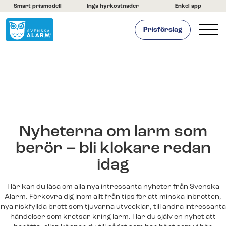
Smart prismodell
Inga hyrkostnader
Enkel app
Prisförslag
Hemlarm
Företagslarm
Om oss
Kontakta oss
Hjälpcenter
Nyheterna om larm som
berör – bli klokare redan
idag
Här kan du läsa om alla nya intressanta nyheter från Svenska
Alarm. Förkovra dig inom allt från tips för att minska inbrotten,
nya riskfyllda brott som tjuvarna utvecklar, till andra intressanta
händelser som kretsar kring
larm
. Har du själv en nyhet att