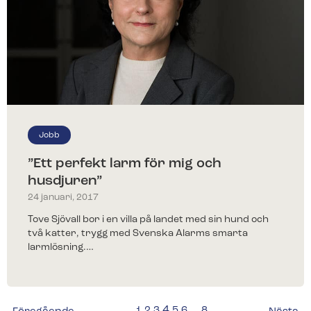
Jobb
”Ett perfekt larm för mig och
husdjuren”
24 januari, 2017
Tove Sjövall bor i en villa på landet med sin hund och
två katter, trygg med Svenska Alarms smarta
larmlösning.…
4
…
1
2
3
5
6
8